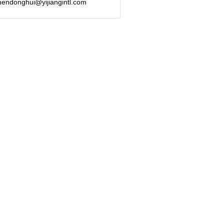
hendonghui@yijiangintl.com