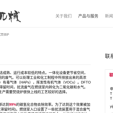
关于我们
产品与服务
新闻
式焚烧炉
联
洁成熟、运行成本较低的特点。一体化设备更节省空间，
³/h之间的废气。可以处理工业和化工制程中所排放出来的高浓
有毒气体（HAPs），挥发性有机气体（VOCs）。DFTO
*
滞留时间，扰流废气在燃烧室内转化为二氧化碳和水气。
姓
量生产需要焚烧炉很快上线的工艺较好的选择。
T
T
够达到
99%
的碳氢化合物去除效率。为了达到这个效果被加
y
*
名
(滞留时间)。燃烧室入口设置了一些扰流装置用于混合废气