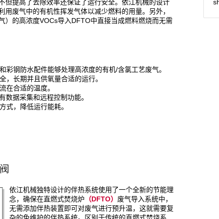
s
不但提高了去除效率还保证了运行安全。依江机械的设计
利用废气中的有机性挥发气体以减少燃料的用量。另外，
）的高浓度VOCs导入DFTO中直接当成燃料燃烧而无需
*
Email
层和彩钢防水配件能够处理高浓度的有机/含氯工艺废气。
主题
安全，长期并且供氧量合适的运行。
气流在合适的温度。
具有数据采集和远程控制功能。
用方式，降低运行能耗。
*
信息内容
阀
依江机械独特设计的伴热系统使用了一个全新的节能理
念，确保在直燃式焚烧炉
（DFTO）
废气导入系统中，
发送
无需添加伴热装置即可对废气进行预升温，这就需要复
杂的免维护的伴热系统。区别于传统的直燃式焚烧系