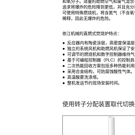
和氧分子。适量的助燃空气和废气混合
追求将爆炸的危险降到更低，并且充分
可使用特殊燃烧机，将含氮气（不含氧气
稀释，因此无爆炸的危险。
依江机械的直燃式焚烧炉特点：
● 反应器内有陶瓷涂层，高密度保温
● 独立的系统风机和助燃风机保证了
● 可调节的燃烧机和数字控制器维持
● 基于可编程控制器（PLC）的控制
● 二次热能回收方案包括多种热能利
● 采用合金结构，可防腐蚀酸性气体。
● 高温酸雾洗涤塔。
● 整机发运节约现场安装时间。
使用转子分配装置取代切换