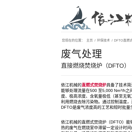
您现在的位置：
主页
/
环保技术
/
DFTO直燃
废气处理
直接燃烧焚烧炉（DFTO）
依江机械的
直燃式焚烧炉
具备了技术简
能够处理流量在500 至5,000 Nm
度、极高浓度、含氧量极低（甚至无氧）
利用燃烧去除污染物。通过控制温度，
DFTO是废气浓度高的工艺和短时批
依江机械的直燃式焚烧炉（DFTO）能
热的废气在燃烧室中滞留一定设计时间